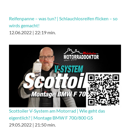
Reifenpanne – was tun? | Schlauchlosreifen flicken – so
wirds gemacht!
12.06.2022 | 22:19 min.
Scottoiler V-System am Motorrad | Wie geht das
eigentlich? | Montage BMW F 700/800 GS
29.05.2022 | 21:50 min.