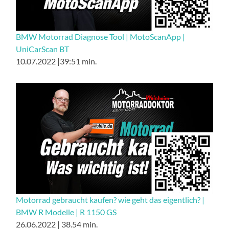
BMW Motorrad Diagnose Tool | MotoScanApp |
UniCarScan BT
10.07.2022 |39:51 min.
Motorrad gebraucht kaufen? wie geht das eigentlich? |
BMW R Modelle | R 1150 GS
26.06.2022 | 38.54 min.