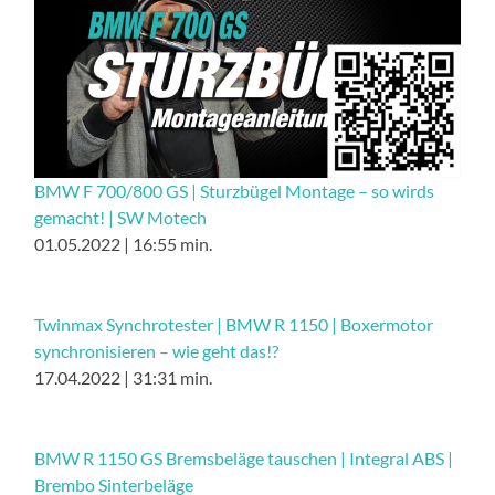
BMW F 700/800 GS | Sturzbügel Montage – so wirds
gemacht! | SW Motech
01.05.2022 | 16:55 min.
Twinmax Synchrotester | BMW R 1150 | Boxermotor
synchronisieren – wie geht das!?
17.04.2022 | 31:31 min.
BMW R 1150 GS Bremsbeläge tauschen | Integral ABS |
Brembo Sinterbeläge