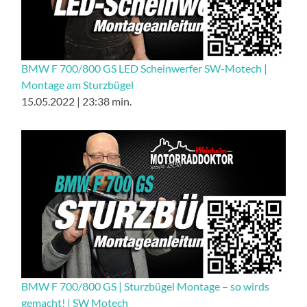
BMW F 700/800 GS LED Scheinwerfer SW-Motech |
Montage am Sturzbügel
15.05.2022 | 23:38 min.
BMW F 700/800 GS | Sturzbügel Montage – so wirds
gemacht! | SW Motech