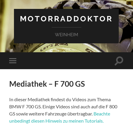
MOTORRADDOKTOR
WEINHEIM
Suchfe
Mobile-
ein-/a
Menü
ein-/ausblenden
Mediathek – F 700 GS
In dieser Mediathek findest du Videos zum Thema
BMW F 700 GS. Einige Videos sind auch auf die F 800
GS sowie weitere Fahrzeuge übertragbar.
Beachte
unbedingt diesen Hinweis zu meinen Tutorials.