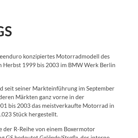
GS
eiseenduro konzipiertes Motorradmodell des
n Herbst 1999 bis 2003 im BMW Werk Berlin
d seit seiner Markteinführung im September
deren Märkten ganz vorne in der
001 bis 2003 das meistverkaufte Motorrad in
023 Stück hergestellt.
le der R-Reihe von einem Boxermotor
ng GS bedeutet
Gelände/Straße
, der interne