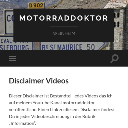
MOTORRADDOKTOR
WEINHEIM
Suchfe
Mobile-
ein-/a
Menü
ein-/ausblenden
Disclaimer Videos
Dieser Disclaimer ist Bestandteil jedes Videos das ich
auf meinem Youtube Kanal motorraddoktor
veröffentliche. Einen Link zu diesem Disclaimer findest
Du in jeder Videobeschreibung in der Rubrik
„Information“.